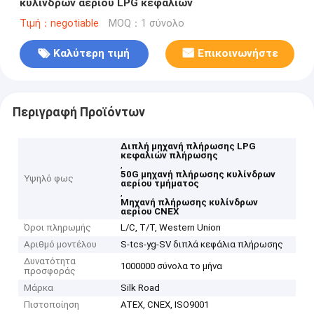
κυλίνδρων αερίου LPG κεφαλιών
Τιμή：negotiable
MOQ：1 σύνολο
Καλύτερη τιμή
Επικοινωνήστε
Περιγραφή Προϊόντων
Διπλή μηχανή πλήρωσης LPG
κεφαλιών πλήρωσης
,
50G μηχανή πλήρωσης κυλίνδρων
Υψηλό φως
αερίου τμήματος
,
Μηχανή πλήρωσης κυλίνδρων
αερίου CNEX
Όροι πληρωμής
L/C, T/T, Western Union
Αριθμό μοντέλου
S-tcs-yg-SV διπλά κεφάλια πλήρωσης
Δυνατότητα
1000000 σύνολα το μήνα
προσφοράς
Μάρκα
Silk Road
Πιστοποίηση
ATEX, CNEX, ISO9001