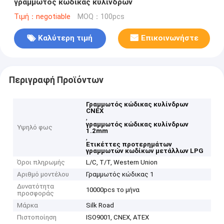
γραμμωτός κώδικας κυλίνδρων
Τιμή：negotiable
MOQ：100pcs
Καλύτερη τιμή
Επικοινωνήστε
Περιγραφή Προϊόντων
Γραμμωτός κώδικας κυλίνδρων
CNEX
,
γραμμωτός κώδικας κυλίνδρων
Υψηλό φως
1.2mm
,
Ετικέττες προτερημάτων
γραμμωτών κωδίκων μετάλλων LPG
Όροι πληρωμής
L/C, T/T, Western Union
Αριθμό μοντέλου
Γραμμωτός κώδικας 1
Δυνατότητα
10000pcs το μήνα
προσφοράς
Μάρκα
Silk Road
Πιστοποίηση
ISO9001, CNEX, ATEX