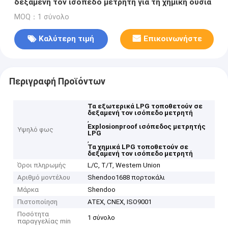
δεξαμενή τον ισόπεδο μετρητή για τη χημική ουσία
MOQ：1 σύνολο
Καλύτερη τιμή
Επικοινωνήστε
Περιγραφή Προϊόντων
Τα εξωτερικά LPG τοποθετούν σε
δεξαμενή τον ισόπεδο μετρητή
,
Explosionproof ισόπεδος μετρητής
Υψηλό φως
LPG
,
Τα χημικά LPG τοποθετούν σε
δεξαμενή τον ισόπεδο μετρητή
Όροι πληρωμής
L/C, T/T, Western Union
Αριθμό μοντέλου
Shendoo1688 πορτοκάλι
Μάρκα
Shendoo
Πιστοποίηση
ATEX, CNEX, ISO9001
Ποσότητα
1 σύνολο
παραγγελίας min