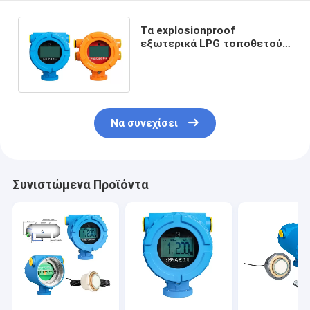
Τα explosionproof
εξωτερικά LPG τοποθετούν
σε δεξαμενή τον ισόπεδο
μετρητή για τη χημική ουσία
Να συνεχίσει
Συνιστώμενα Προϊόντα